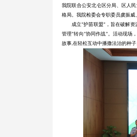
我院联合
公安北仑区分局、区人民
格局。
我院检委会专职委员虞振威
成立
护苗联盟
，
旨在
破解资
“
”
管理
转向
协同作战
。活动现场
”
“
”
故事
在轻松互动中播撒法治的种子
,