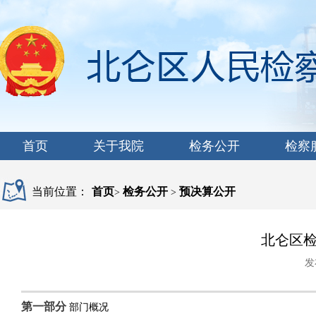
首页
关于我院
检务公开
检察
当前位置：
首页
检务公开
预决算公开
>
>
北仑区检
发
第一部分
部门概况