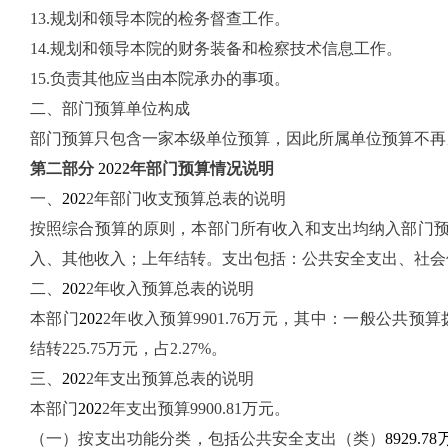
13.规划和领导本院的检务督查工作。
14.规划和领导本院的财务装备和检察技术信息工作。
15.负责其他应当由本院承办的事项。
二、部门预算单位构成
部门预算只包含一家本级单位预算，因此所属单位预算不再
第二部分
202
2
年部门预算情况说明
一、
202
2
年部门收支预算
总表的
说明
按照综合预算的原则，本部门所有收入和支出均纳入部门
入、其他收入；上年结转
。
支出包括：公共安全支出、社会
二、
202
2
年收入预算
总表的
说明
本部门
202
2
年收入预算9901.76万元，其中：一般公共预算拨款收
结转225.75万元，占2.27%
。
三、
202
2
年支出预算
总表的
说明
本部门
202
2
年支出预算9900.81万元。
（一）按支出功能分类，包括公共安全支出（类）
8929